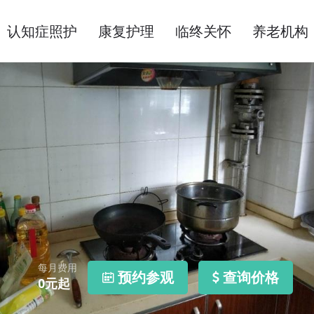
认知症照护
康复护理
临终关怀
养老机构
每月费用
预约参观
查询价格
0
元起