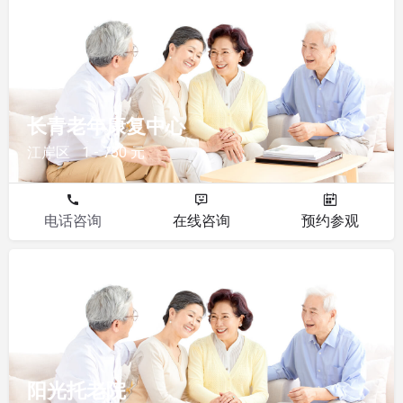
其他
长青老年康复中心
江岸区
1 - 750 元
电话咨询
在线咨询
预约参观
其他
阳光托老院