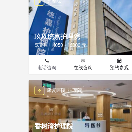
护理院
玖玖统嘉护理院
嘉定区
4050 - 16000 元
电话咨询
在线咨询
预约参观
康复医院, 护理院
香树湾护理院