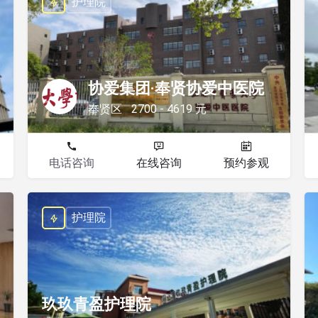
护理院
协爱集团·奉贤协爱中医院
奉贤区
2700 - 4619 元
电话咨询
在线咨询
预约参观
护理院
玖玖青盈护理院