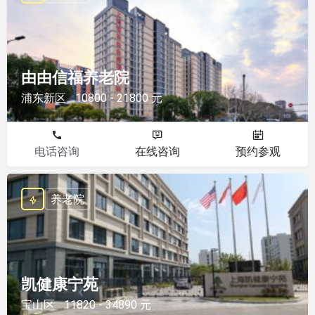
由由信福养老院
浦东新区
10800 - 21800 元
电话咨询
在线咨询
预约参观
养老院
凯健康宁苑
宝山区
11820 - 34890 元