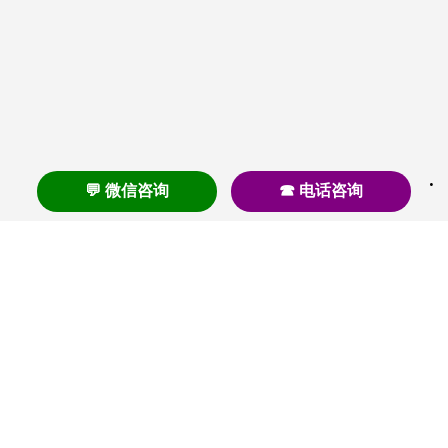
💬 微信咨询
☎ 电话咨询
养老
养老院
养老机构
养老公寓
养老社区
养老模式
护理
医养结合
失智
失能
居家养老
护理院
帕金森
旅居
浦东
认知症
椿萱茂
老年公寓
梧桐人家
泰康之家
澳朵花园
长护险
高端养老
高血压