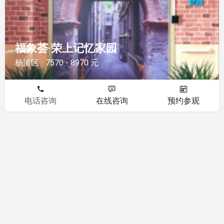
福象荟·荣上记忆家园
杨浦区
7570 - 8970 元
电话咨询
在线咨询
预约参观