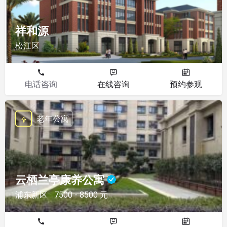
祥和源
松江区
电话咨询
在线咨询
预约参观
老年公寓
云栖兰亭康养公寓
浦东新区
7500 - 8500 元