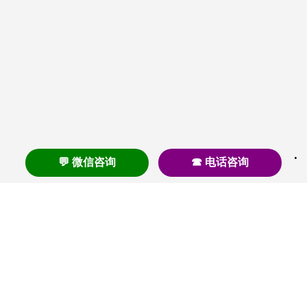
💬 微信咨询
☎ 电话咨询
养老
养老院
养老机构
养老公寓
养老社区
养老模式
护理
医养结合
失智
失能
居家养老
护理院
帕金森
旅居
浦东
认知症
椿萱茂
老年公寓
梧桐人家
泰康之家
澳朵花园
长护险
高端养老
高血压