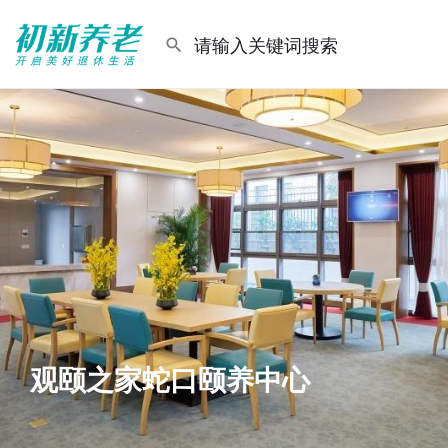
观颐之家蛇口颐养中心