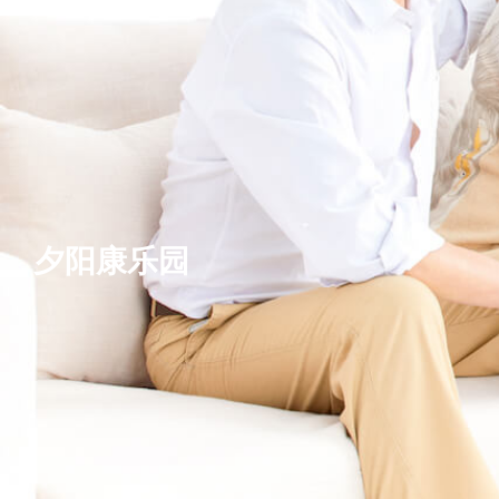
夕阳康乐园
基