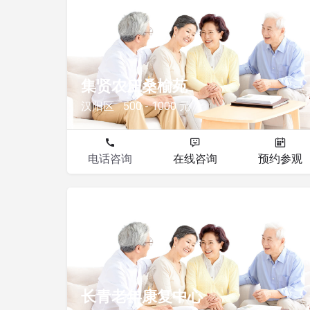
其他
集贤农庄桑榆苑
汉阳区
500 - 1000 元
电话咨询
在线咨询
预约参观
其他
长青老年康复中心