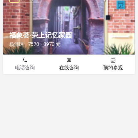
福象荟·荣上记忆家园
杨浦区
7570 - 8970 元
电话咨询
在线咨询
预约参观