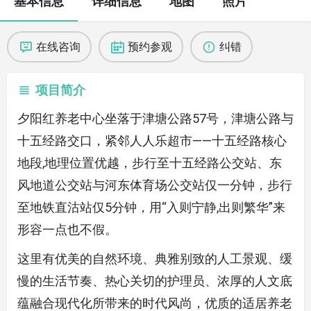
基本信息
详细信息
地图
照片
在线咨询
预约参观
纠错
项目简介
夕阳红养老中心坐落于津塘公路57号，津塘公路与
十五经路交口，紧邻人人乐超市――十五经路核心
地段,地理位置优越，步行至十五经路公交站、东
风地道公交站与河东体育场公交站仅一分钟，步行
至地铁直沽站仅5分钟，用“入则宁静,出则繁华”来
形容一点也不假。
这里有优美的自然环境、典雅别致的人工景观、缓
慢的生活节奏、热心关切的护理员、浓厚的人文底
蕴融合现代化所带来的时代风尚，优质的适居养老