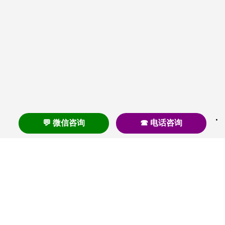
💬 微信咨询
☎ 电话咨询
养老
养老院
养老机构
养老公寓
养老社区
养老模式
护理
医养结合
失智
失能
居家养老
护理院
帕金森
旅居
浦东
认知症
椿萱茂
老年公寓
梧桐人家
泰康之家
澳朵花园
长护险
高端养老
高血压