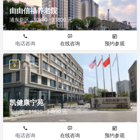
由由信福养老院
浦东新区
10800 - 21800 元
电话咨询
在线咨询
预约参观
养老院
凯健康宁苑
宝山区
11820 - 34890 元
电话咨询
在线咨询
预约参观