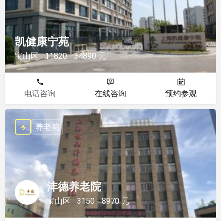
凯健康宁苑
宝山区
11820 - 34890 元
电话咨询
在线咨询
预约参观
养老院
沣德养老院
宝山区
3150 - 8970 元