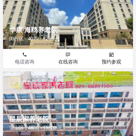
华康·海鸥养老院
闵行区
4079 - 8290 元
电话咨询
在线咨询
预约参观
养老院
星辰家养老院
宝山区
4800 - 13800 元