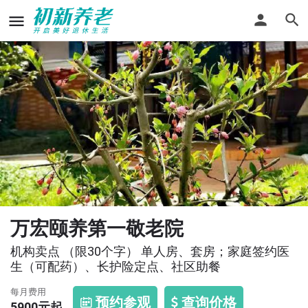
万宏颐养第一敬老院
机构卖点 （限30个字） 单人房、套房；家庭签约医
生（可配药）、长护险定点、社区助餐
每月费用
预约参观
查询价格
5900
元起