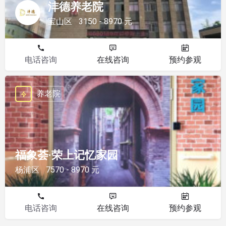
沣德养老院
宝山区
3150 - 8970 元
电话咨询
在线咨询
预约参观
养老院
福象荟·荣上记忆家园
杨浦区
7570 - 8970 元
电话咨询
在线咨询
预约参观