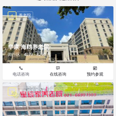
养老院
华康·海鸥养老院
闵行区
4079 - 8290 元
电话咨询
在线咨询
预约参观
养老院