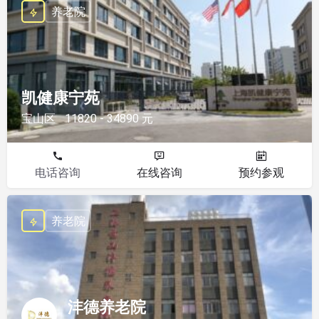
养老院
凯健康宁苑
宝山区
11820 - 34890 元
电话咨询
在线咨询
预约参观
养老院
沣德养老院