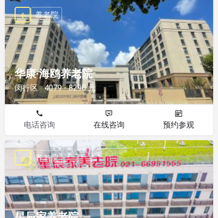
养老院
华康·海鸥养老院
闵行区
4079 - 8290 元
电话咨询
在线咨询
预约参观
养老院
星辰家养老院