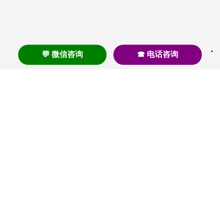
💬 微信咨询
☎ 电话咨询
养老
养老院
养老机构
养老公寓
养老社区
养老模式
护理
医养结合
失智
失能
居家养老
护理院
帕金森
旅居
浦东
认知症
椿萱茂
老年公寓
梧桐人家
泰康之家
澳朵花园
长护险
高端养老
高血压
首页
养老社区
老年公寓
养老院
护理院
资讯内容
关于我们