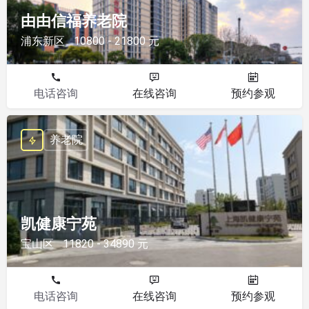
由由信福养老院
浦东新区
10800 - 21800 元
电话咨询
在线咨询
预约参观
养老院
凯健康宁苑
宝山区
11820 - 34890 元
电话咨询
在线咨询
预约参观