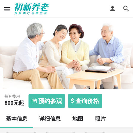
象山洋心励根苗养老院
每月费用
预约参观
查询价格
800
元起
基本信息
详细信息
地图
照片