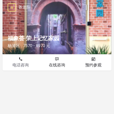
养老院
福象荟·荣上记忆家园
杨浦区
7570 - 8970 元
电话咨询
在线咨询
预约参观