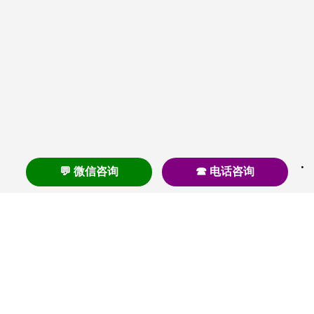
💬 微信咨询
☎ 电话咨询
养老
养老院
养老机构
养老公寓
养老社区
养老模式
护理
医养结合
失智
失能
居家养老
护理院
帕金森
旅居
浦东
认知症
椿萱茂
老年公寓
梧桐人家
泰康之家
澳朵花园
长护险
高端养老
高血压