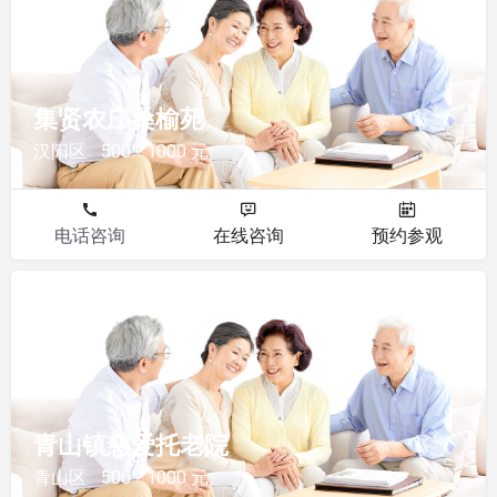
集贤农庄桑榆苑
汉阳区
500 - 1000 元
电话咨询
在线咨询
预约参观
其他
青山镇慈爱托老院
青山区
500 - 1000 元