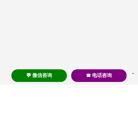
💬 微信咨询
☎ 电话咨询
养老
养老院
养老机构
养老公寓
养老社区
养老模式
护理
医养结合
失智
失能
居家养老
护理院
帕金森
旅居
浦东
认知症
椿萱茂
老年公寓
梧桐人家
泰康之家
澳朵花园
长护险
高端养老
高血压