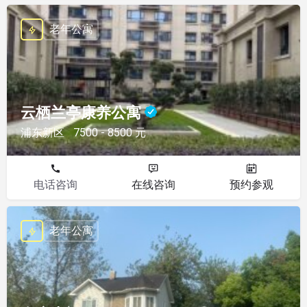
老年公寓
云栖兰亭康养公寓
浦东新区
7500 - 8500 元
电话咨询
在线咨询
预约参观
老年公寓