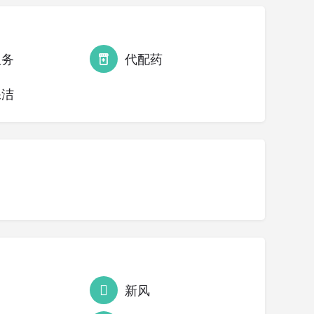
服务
代配药
保洁
新风