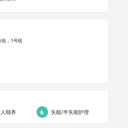
3号线，1号线
老人颐养
失能/半失能护理