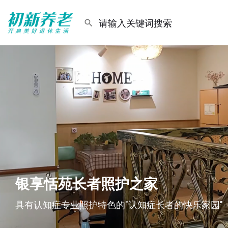
银享恬苑长者照护之家
具有认知症专业照护特色的"认知症长者的快乐家园"