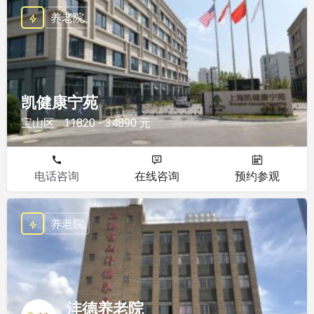
养老院
凯健康宁苑
宝山区
11820 - 34890 元
电话咨询
在线咨询
预约参观
养老院
沣德养老院