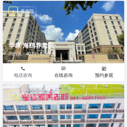
养老院
华康·海鸥养老院
闵行区
4079 - 8290 元
电话咨询
在线咨询
预约参观
养老院