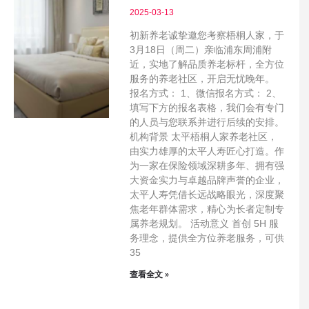
2025-03-13
初新养老诚挚邀您考察梧桐人家，于
3月18日（周二）亲临浦东周浦附
近，实地了解品质养老标杆，全方位
服务的养老社区，开启无忧晚年。
报名方式： 1、微信报名方式： 2、
填写下方的报名表格，我们会有专门
的人员与您联系并进行后续的安排。
机构背景 太平梧桐人家养老社区，
由实力雄厚的太平人寿匠心打造。作
为一家在保险领域深耕多年、拥有强
大资金实力与卓越品牌声誉的企业，
太平人寿凭借长远战略眼光，深度聚
焦老年群体需求，精心为长者定制专
属养老规划。 活动意义 首创 5H 服
务理念，提供全方位养老服务，可供
35
查看全文 »