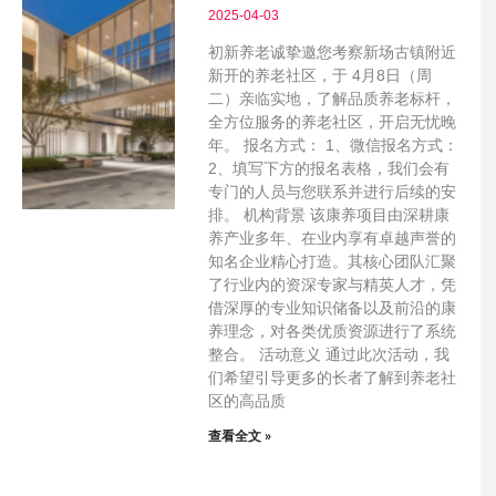
2025-04-03
初新养老诚挚邀您考察新场古镇附近
新开的养老社区，于 4月8日（周
二）亲临实地，了解品质养老标杆，
全方位服务的养老社区，开启无忧晚
年。 报名方式： 1、微信报名方式：
2、填写下方的报名表格，我们会有
专门的人员与您联系并进行后续的安
排。 机构背景 该康养项目由深耕康
养产业多年、在业内享有卓越声誉的
知名企业精心打造。其核心团队汇聚
了行业内的资深专家与精英人才，凭
借深厚的专业知识储备以及前沿的康
养理念，对各类优质资源进行了系统
整合。 活动意义 通过此次活动，我
们希望引导更多的长者了解到养老社
区的高品质
查看全文 »