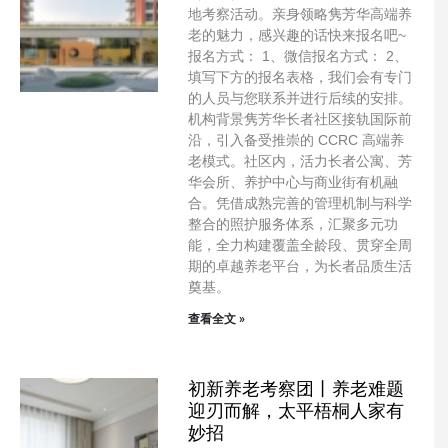
地考察活动。亲身领略隽芳华高端养
老的魅力，感兴趣的话快来报名吧~
报名方式： 1、微信报名方式： 2、
填写下方的报名表格，我们会有专门
的人员与您联系并进行后续的安排。
机构背景隽芳华长者社区接轨国际前
沿，引入备受推崇的 CCRC 高端养
老模式。社区内，活力长者公寓、芳
华会所、养护中心与商业街有机融
合。凭借成熟完善的管理机制与科学
整合的照护服务体系，汇聚多元功
能，全力构建覆盖全龄段、贯穿全周
期的卓越养老平台，为长者品质生活
奠基。
查看全文 »
初新养老考察团丨养老难题
迎刃而解，太平梧桐人家有
妙招