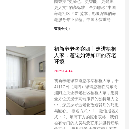
园秉持 “更绿色、更智能、更健康、
更人文” 的高标准，全力雕琢 “中国
养老社区 2.0” 范本，彰显深厚的养
老服务专业底蕴。中国太保重磅
查看全文 »
初新养老考察团丨走进梧桐
人家，邂逅如诗如画的养老
环境
2025-04-14
初新养老诚挚邀您考察梧桐人家，于
4月17日（周四）诚请您莅临浦东周
浦附近央企养老社区梧桐人家，您将
全方位沉浸于高端康养的独特魅力之
中，深度探寻适老化改造背后的巧思
与匠心。 报名方式： 1、微信报名方
式： 2、填写下方的报名表格，我们
会有专门的人员与您联系并进行后续