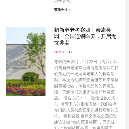
为长者营
查看全文 »
初新养老考察团丨泰康吴
园，全国连锁医养，开启无
忧养老
2025-02-17
尊敬的长者们，2月22日（周六）我
们初新养老诚挚地邀请您考察我们精
心策划的一场面向老年人的特别活
动。本次活动将带您走进苏州泰康吴
园养老社区，体验高品质的养老生
活，了解他们的服务理念和环境设
施。 报名方式： 1、微信报名方式：
2、填写下方的报名表格，我们会有
专门的人员与您联系并进行后续的安
排。 机构背景 泰康之家在全国投资
建设连锁 “都市医养社区”，已完成
15 个旗舰社区布局。泰康吴园于