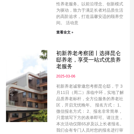
性养老服务。以前沿理念、创新模式
为驱动，致力于满足长者对品质生活
的高阶追求，打造温馨安适的颐养空
间。 活动意
查看全文 »
初新养老考察团丨选择昆仑
邸养老，享受一站式优质养
老服务
2025-03-06
初新养老诚挚邀您考察昆仑邸，于 3
月11日（周二）亲临中环，实地了解
品质养老标杆，全方位服务的养老社
区，开启无忧晚年。 报名方式： 1、
微信报名方式： 2、报名非常简单，
只需填写下方的表单即可。请注意，
本次活动仅限65岁及以上长者报名。
我们会有专门人员对您的报名进行审