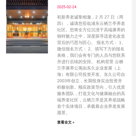
2025-02-24
初新养老诚挚相邀，2 月 27 日（周
四），诚请您莅临浦东云栖兰亭养老
社区。您将全方位沉浸于高端康养的
独特魅力之中，深度探寻适老化改造
背后的巧思与匠心。 报名方式： 1、
微信报名方式： 2、填写下方的报名
表格，我们会有专门的人员与您联系
并进行后续的安排。 机构背景 云栖
兰亭康养公寓由东久企业发展（上
海）有限公司投资开发。东久公司自
2003年创立，长期投身实业投资并
积极创新。顺应政策导向，引入优质
服务团队，打造文化与健康融合的高
端养老社区，云栖兰亭是其养老战略
首个实体项目，承载着企业养老发展
愿景。
查看全文 »