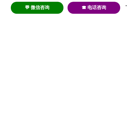
💬 微信咨询
☎ 电话咨询
养老
养老院
养老机构
养老公寓
养老社区
养老模式
护理
医养结合
失智
失能
居家养老
护理院
帕金森
旅居
浦东
认知症
椿萱茂
老年公寓
梧桐人家
泰康之家
澳朵花园
长护险
高端养老
高血压
首页
养老社区
老年公寓
养老院
护理院
资讯内容
关于我们
© 2020-2023 初新养老 |
沪ICP备20004286号-2
增值电信许可证 |
沪B2-20200797