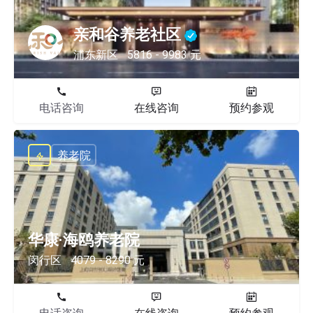
亲和谷养老社区
浦东新区
5816 - 9983 元
电话咨询
在线咨询
预约参观
养老院
华康·海鸥养老院
闵行区
4079 - 8290 元