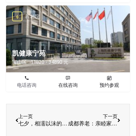
养老院
凯健康宁苑
宝山区
11820 - 34890 元
电话咨询
在线咨询
预约参观
上一页
下一页
七夕，相濡以沫的爱情
成都养老：亲睦家七夕·54年的爱情他们优雅舞动