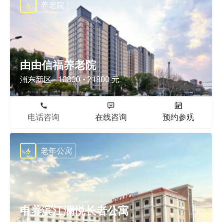
养老院
由由信福养老院
浦东新区
10800 - 21800 元
电话咨询
在线咨询
预约参观
老年公寓
申养滨江澜悦长者公寓