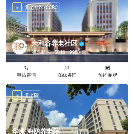
养老社区/CCRC
亲和谷养老社区
浦东新区
5816 - 9983 元
电话咨询
在线咨询
预约参观
养老院
华康·海鸥养老院