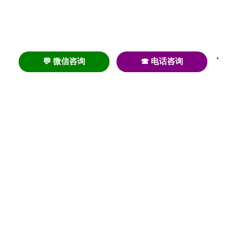
💬 微信咨询
☎ 电话咨询
养老
养老院
养老机构
养老公寓
养老社区
养老模式
护理
医养结合
失智
失能
居家养老
护理院
帕金森
旅居
浦东
认知症
椿萱茂
老年公寓
梧桐人家
泰康之家
澳朵花园
长护险
高端养老
高血压
首页
养老社区
老年公寓
养老院
护理院