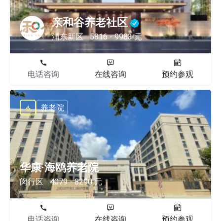
亲和谷养老社区
浦东新区
5816 - 9983 元
电话咨询
在线咨询
预约参观
养老院
华康·海鸥养老院
闵行区
4079 - 8290 元
电话咨询
在线咨询
预约参观