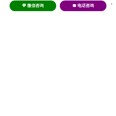
💬 微信咨询
☎ 电话咨询
养老
养老院
养老机构
养老公寓
养老社区
养老模式
护理
医养结合
失智
失能
居家养老
护理院
帕金森
旅居
浦东
认知症
椿萱茂
老年公寓
梧桐人家
泰康之家
澳朵花园
长护险
高端养老
高血压
首页
养老社区
老年公寓
养老院
护理院
资讯内容
关于我们
© 2020-2023 初新养老 |
沪ICP备20004286号-2
增值电信许可证 |
沪B2-20200797