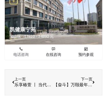
养老院
凯健康宁苑
宝山区
11820 - 34890 元
电话咨询
在线咨询
预约参观
上一页
下一页
乐享椿萱 丨 当代长辈国民级挚爱！90岁粉丝在此
【奋斗】万颐最年轻靓丽的风景线！