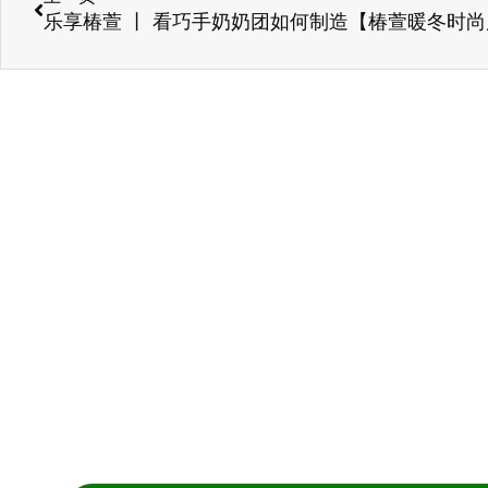
乐享椿萱 丨 看巧手奶奶团如何制造【椿萱暖冬时尚