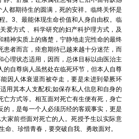
个人都期待生的圆满，死的安祥。临终关怀是
程。3、最能体现生命价值和人身自由权。临
关爱方式 、科学研究的妇产科护理方式，及
和精神实质上的痛楚，宁静地走完性命的最终
死患者而言，痊愈期待已越来越十分迷茫，而
和心理状态适用，因而，总体目标以由医治主
人的自尊病人虽然处在临死环节，但本人自尊
不能因人体衰退而被夺走，要是未进到晕厥环
适用其本人支配权;如保存私人信息和自身的
死亡方式等。相互面对死亡有生便有死，身亡
反的，是每一个人必须历经的客观事实，更是
比大家前些面对死亡的人。死授予生以实际意
爱生命、珍惜青春，要突破自我、勇敢面对。