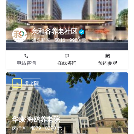
亲和谷养老社区
浦东新区
5816 - 9983 元
电话咨询
在线咨询
预约参观
养老院
华康·海鸥养老院
闵行区
4079 - 8290 元