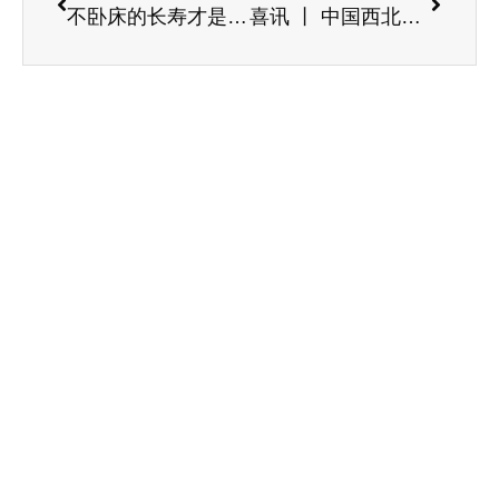
不卧床的长寿才是真幸运！椿萱茂有话说
喜讯 丨 中国西北地区“公建民营”再获捷报，华邦美好家园进驻宁夏最大的老年人服务中心