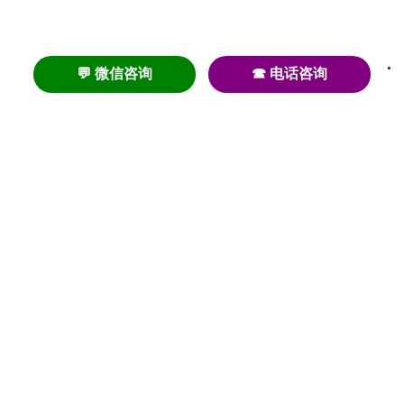
💬 微信咨询
☎ 电话咨询
养老
养老院
养老机构
养老公寓
养老社区
养老模式
护理
医养结合
失智
失能
居家养老
护理院
帕金森
旅居
浦东
认知症
椿萱茂
老年公寓
梧桐人家
泰康之家
澳朵花园
长护险
高端养老
高血压
首页
养老社区
老年公寓
养老院
护理院
资讯内容
关于我们