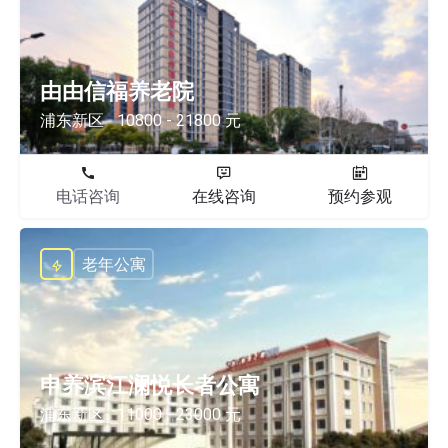
由由信福养老院
浦东新区
10800 - 21800 元
电话咨询
在线咨询
预约参观
老年公寓
申养滨江澜悦长者公寓
浦东新区
11000 - 23000 元