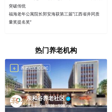
突破传统
福海老年公寓院长郭安海获第三届“江西省井冈质
量奖提名奖”
热门养老机构
养老社区/CCRC
亲和谷养老社区
浦东新区
5816 - 9983 元