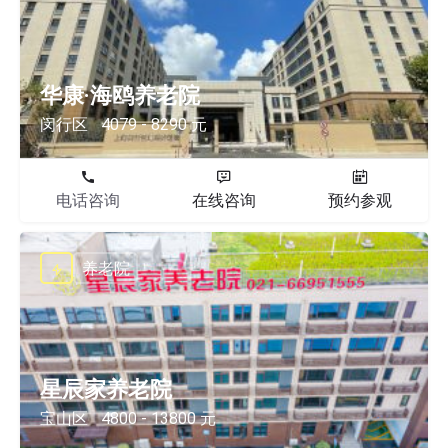
华康·海鸥养老院
闵行区
4079 - 8290 元
电话咨询
在线咨询
预约参观
养老院
星辰家养老院
宝山区
4800 - 13800 元