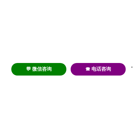
💬 微信咨询
☎ 电话咨询
养老
养老院
养老机构
养老公寓
养老社区
养老模式
护理
医养结合
失智
失能
居家养老
护理院
帕金森
旅居
浦东
认知症
椿萱茂
老年公寓
梧桐人家
泰康之家
澳朵花园
长护险
高端养老
高血压