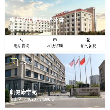
申养滨江澜悦长者公寓
浦东新区
11000 - 23000 元
电话咨询
在线咨询
预约参观
养老院
凯健康宁苑
宝山区
11820 - 34890 元