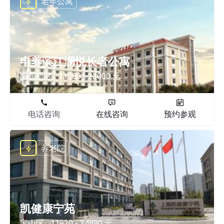
老年公寓
申养滨江澜悦长者公寓
浦东新区
11000 - 23000 元
电话咨询
在线咨询
预约参观
养老院
凯健康宁苑
宝山区
11820 - 34890 元