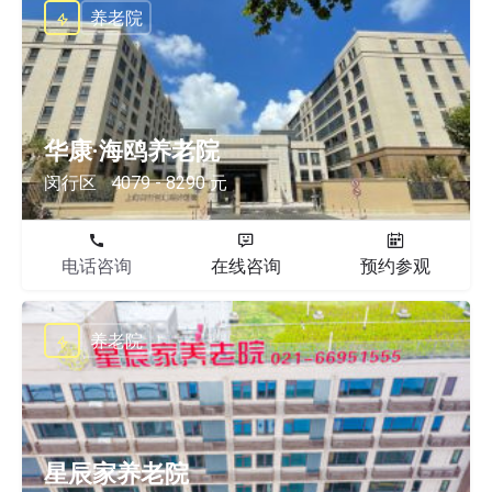
养老院
华康·海鸥养老院
闵行区
4079 - 8290 元
电话咨询
在线咨询
预约参观
养老院
星辰家养老院