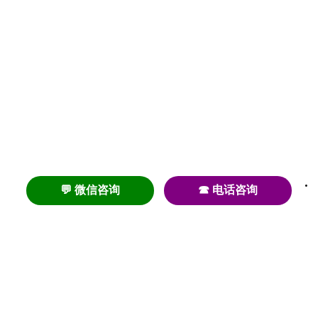
💬 微信咨询
☎ 电话咨询
养老
养老院
养老机构
养老公寓
养老社区
养老模式
护理
医养结合
失智
失能
居家养老
护理院
帕金森
旅居
浦东
认知症
椿萱茂
老年公寓
梧桐人家
泰康之家
澳朵花园