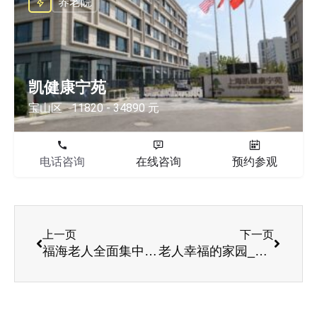
养老院
凯健康宁苑
宝山区
11820 - 34890 元
电话咨询
在线咨询
预约参观
上一页
下一页
福海老人全面集中体检开始
老人幸福的家园__反哺堂汉阴分院