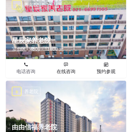
养老院
星辰家养老院
宝山区
4800 - 13800 元
电话咨询
在线咨询
预约参观
养老院
由由信福养老院