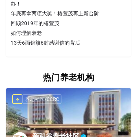
办！
年底再拿两项大奖！椿萱茂再上新台阶
回顾2019年的椿萱茂
如何理解衰老
13天6面锦旗6封感谢信的背后
热门养老机构
养老社区/CCRC
亲和谷养老社区