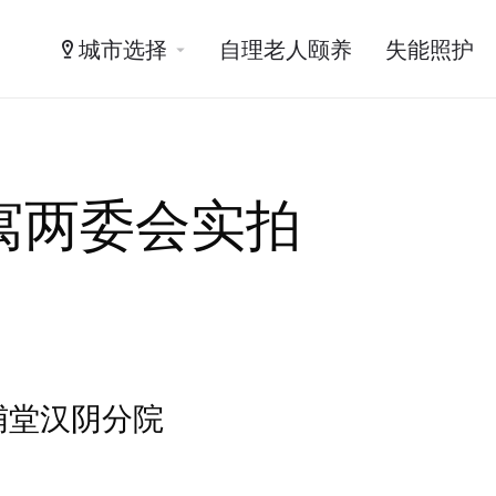
城市选择
自理老人颐养
失能照护
寓两委会实拍
哺堂汉阴分院