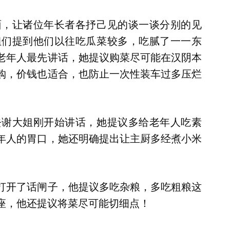
面，让诸位年长者各抒己见的谈一谈分别的见
姐们提到他们以往吃瓜菜较多，吃腻了一一东
老年人最先讲话，她提议购菜尽可能在汉阴本
购，价钱也适合，也防止一次性装车过多压烂
去谢大姐刚开始讲话，她提议多给老年人吃素
年人的胃口，她还明确提出让主厨多经煮小米
打开了话闸子，他提议多吃杂粮，多吃粗粮这
座，他还提议将菜尽可能切细点！