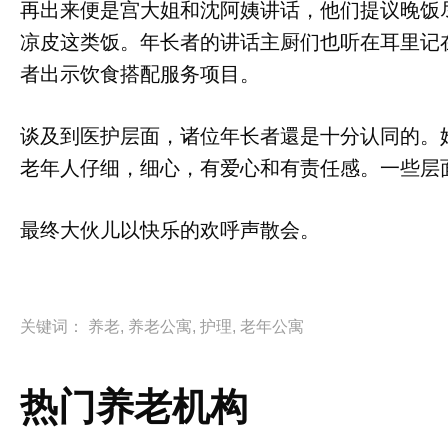
再出来便是宫大姐和沈阿姨讲话，他们提议晚饭
凉皮这类饭。年长者的讲话主厨们也听在耳里记
者出示饮食搭配服务项目。
谈及到医护层面，诸位年长者還是十分认同的。
老年人仔细，细心，有爱心和有责任感。一些层
最终大伙儿以快乐的欢呼声散会。
关键词：
养老
,
养老公寓
,
护理
,
老年公寓
热门养老机构