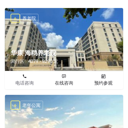
养老院
华康·海鸥养老院
闵行区
4079 - 8290 元
电话咨询
在线咨询
预约参观
老年公寓