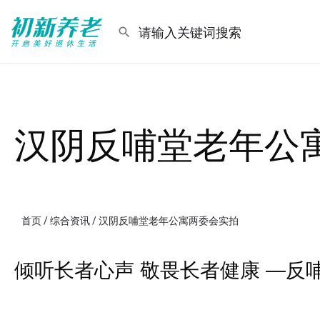
汉阴反哺堂老年公
首页
/
综合资讯
/ 汉阴反哺堂老年公寓两委会实拍
倾听长者心声 敬畏长者健康 —反