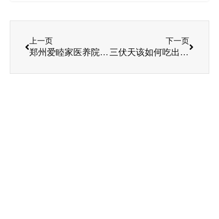
上一页
下一页
郑州爱睦家医养院老人故事之杨大爷篇
三伏天该如何吃出健康，看完你就懂了!