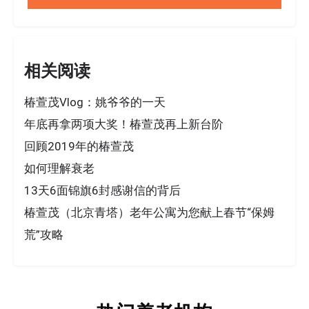
相关阅读
椿萱茂Vlog：姚爷爷的一天
年底再拿两项大奖！椿萱茂再上新台阶
回顾2019年的椿萱茂
如何理解衰老
13天6面锦旗6封感谢信的背后
椿萱茂（北京青塔）老年公寓为您献上春节“保姆
荒”攻略