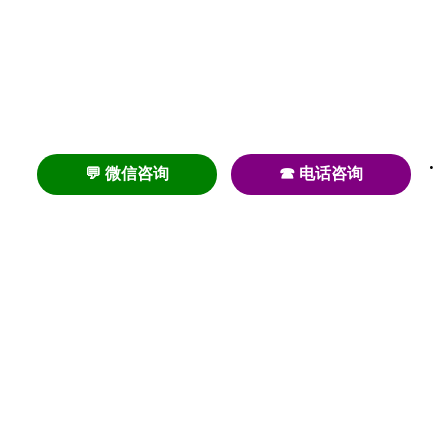
💬 微信咨询
☎ 电话咨询
养老
养老院
养老机构
养老公寓
养老社区
养老模式
护理
医养结合
失智
失能
居家养老
护理院
帕金森
旅居
浦东
认知症
椿萱茂
老年公寓
梧桐人家
泰康之家
澳朵花园
长护险
高端养老
高血压