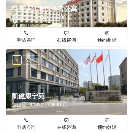
申养滨江澜悦长者公寓
浦东新区
11000 - 23000 元
电话咨询
在线咨询
预约参观
养老院
凯健康宁苑
宝山区
11820 - 34890 元
电话咨询
在线咨询
预约参观