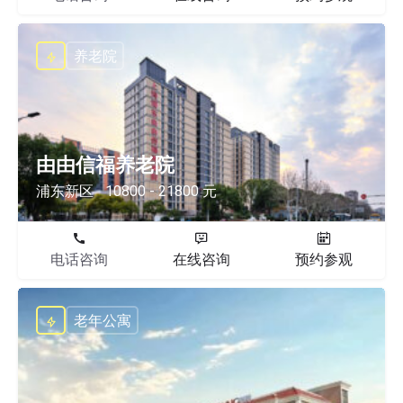
养老院
由由信福养老院
浦东新区
10800 - 21800 元
电话咨询
在线咨询
预约参观
老年公寓