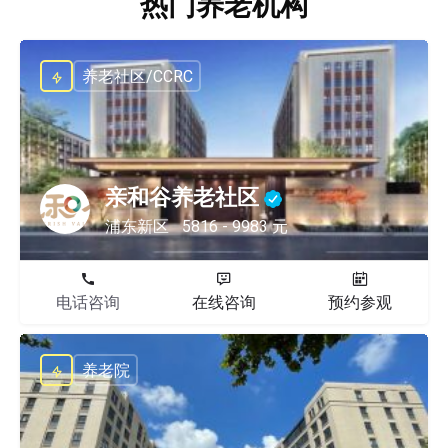
热门养老机构
养老社区/CCRC
亲和谷养老社区
浦东新区
5816 - 9983 元
电话咨询
在线咨询
预约参观
养老院