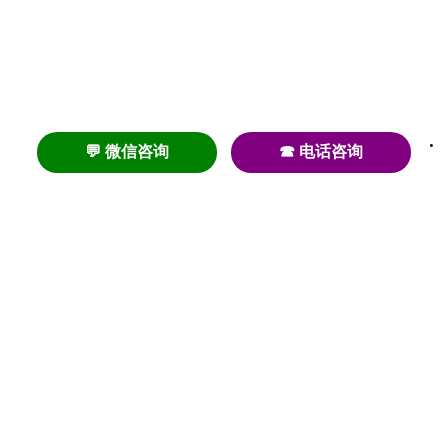
💬 微信咨询
☎ 电话咨询
养老
养老院
养老机构
养老公寓
养老社区
养老模式
护理
医养结合
失智
失能
居家养老
护理院
帕金森
旅居
浦东
认知症
椿萱茂
老年公寓
梧桐人家
泰康之家
澳朵花园
长护险
高端养老
高血压
首页
养老社区
老年公寓
养老院
护理院