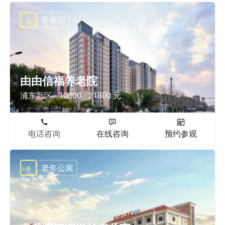
养老院
由由信福养老院
浦东新区
10800 - 21800 元
电话咨询
在线咨询
预约参观
老年公寓