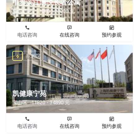
申养滨江澜悦长者公寓
浦东新区
11000 - 23000 元
电话咨询
在线咨询
预约参观
养老院
凯健康宁苑
宝山区
11820 - 34890 元
电话咨询
在线咨询
预约参观