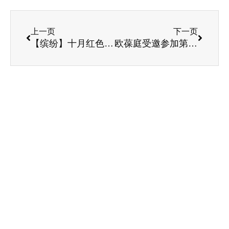
上一页
下一页
【缤纷】十月红色经典——我和我的祖国
欧葆庭受邀参加第二届中国国际进口博览会