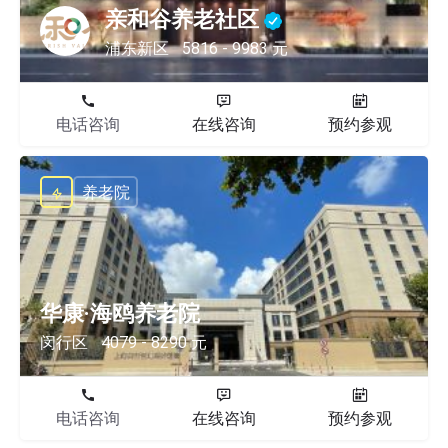
亲和谷养老社区
浦东新区
5816 - 9983 元
电话咨询
在线咨询
预约参观
养老院
华康·海鸥养老院
闵行区
4079 - 8290 元
电话咨询
在线咨询
预约参观