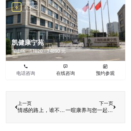
养老院
凯健康宁苑
宝山区
11820 - 34890 元
电话咨询
在线咨询
预约参观
上一页
下一页
情感的路上，谁不是一辈子身经百战？80岁谈爱正当时
一暄康养与您一起共享七夕爱情之路