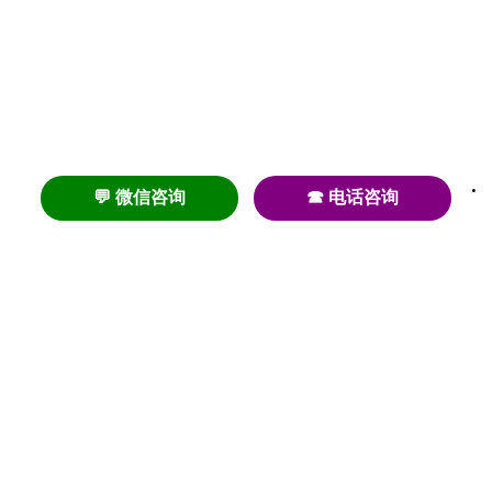
💬 微信咨询
☎ 电话咨询
养老
养老院
养老机构
养老公寓
养老社区
养老模式
护理
医养结合
失智
失能
居家养老
护理院
帕金森
旅居
浦东
认知症
椿萱茂
老年公寓
梧桐人家
泰康之家
澳朵花园
长护险
高端养老
高血压