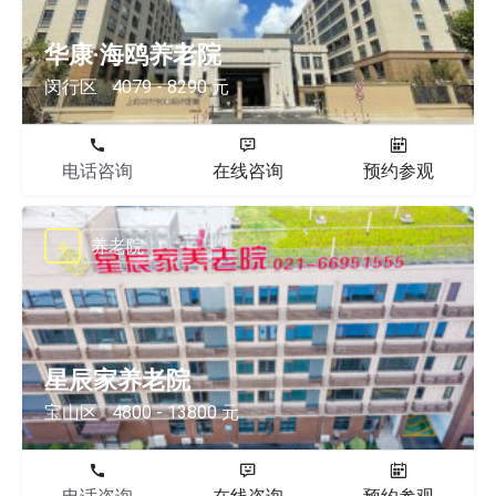
华康·海鸥养老院
闵行区
4079 - 8290 元
电话咨询
在线咨询
预约参观
养老院
星辰家养老院
宝山区
4800 - 13800 元