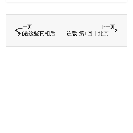
上一页
下一页
知道这些真相后，你愿意来养老院吗？
连载·第1回丨北京·康语轩老年公寓诞生记