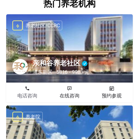
热门养老机构
养老社区/CCRC
亲和谷养老社区
浦东新区
5816 - 9983 元
电话咨询
在线咨询
预约参观
养老院