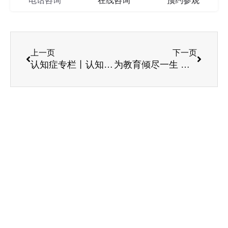
电话咨询
在线咨询
预约参观
上一页
下一页
认知症专栏丨认知症（老年痴呆）长辈照护的道路上，让我们一起同行！
为教育倾尽一生 只留清气满乾坤——采访一暄康养庄爷爷袁奶奶