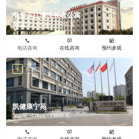
申养滨江澜悦长者公寓
浦东新区
11000 - 23000 元
电话咨询
在线咨询
预约参观
养老院
凯健康宁苑
宝山区
11820 - 34890 元