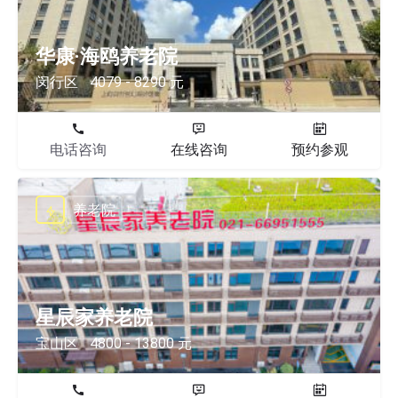
华康·海鸥养老院
闵行区
4079 - 8290 元
电话咨询
在线咨询
预约参观
养老院
星辰家养老院
宝山区
4800 - 13800 元