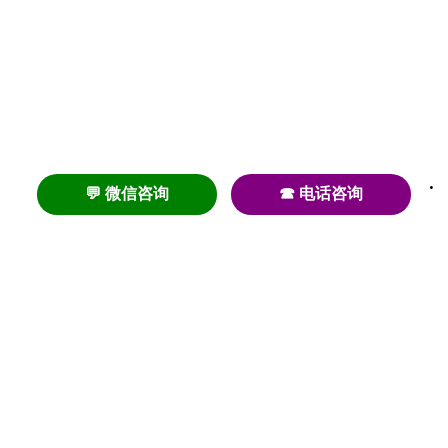
💬 微信咨询
☎ 电话咨询
养老
养老院
养老机构
养老公寓
养老社区
养老模式
护理
医养结合
失智
失能
居家养老
护理院
帕金森
旅居
浦东
认知症
椿萱茂
老年公寓
梧桐人家
泰康之家
澳朵花园
长护险
高端养老
高血压