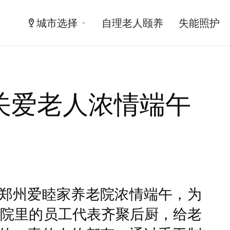
城市选择
自理老人颐养
失能照护
关爱老人浓情端午
郑州爱睦家养老院浓情端午，为
，院里的员工代表齐聚后厨，给老