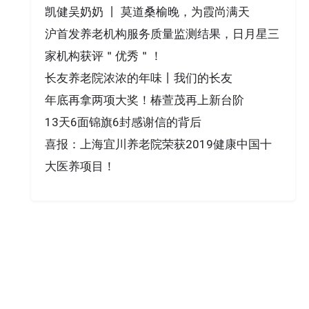
凯健吴奶奶 丨 莫道桑榆晚，为霞尚满天
沪首发养老机构服务质量监测结果，日月星三
家机构获评＂优秀＂！
长友养老院浓浓的年味丨我们的长友
年底再拿两项大奖！椿萱茂再上新台阶
13天6面锦旗6封感谢信的背后
喜报：上海宜川养老院荣获2019健康中国十
大医养项目！