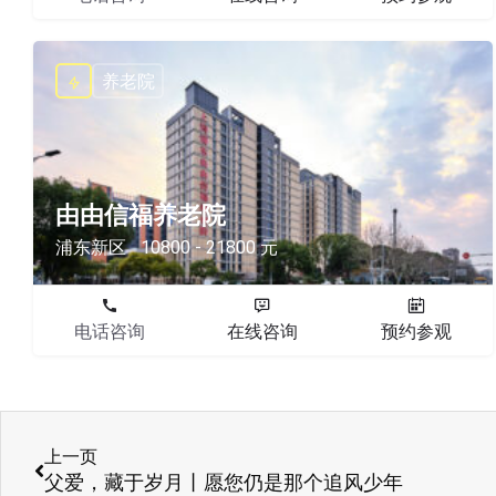
养老院
由由信福养老院
浦东新区
10800 - 21800 元
电话咨询
在线咨询
预约参观
上一页
父爱，藏于岁月丨愿您仍是那个追风少年