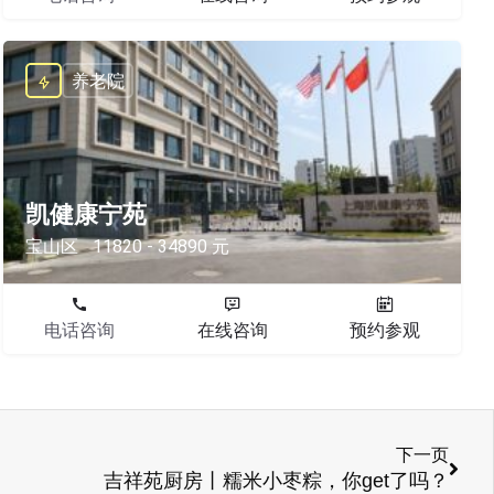
养老院
凯健康宁苑
宝山区
11820 - 34890 元
电话咨询
在线咨询
预约参观
下一页
吉祥苑厨房丨糯米小枣粽，你get了吗？