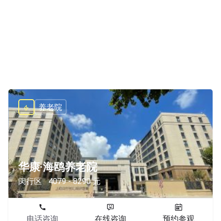
养老院
华康·海鸥养老院
闵行区
4079 - 8290 元
电话咨询
在线咨询
预约参观