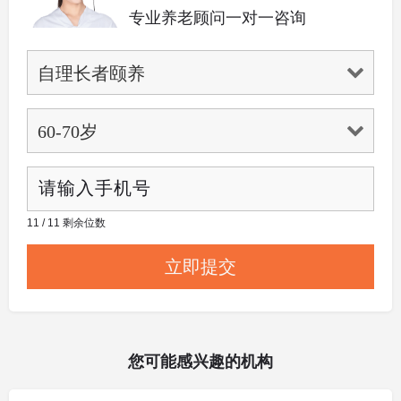
专业养老顾问一对一咨询
11 / 11 剩余位数
您可能感兴趣的机构