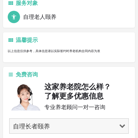
服务对象
自理老人颐养
温馨提示
以上信息仅供参考，具体信息请以实际签约时养老机构合同内容为准
免费咨询
这家养老院怎么样？
了解更多优惠信息
专业养老顾问一对一咨询