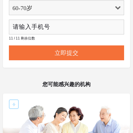
11 / 11 剩余位数
您可能感兴趣的机构
敬老院