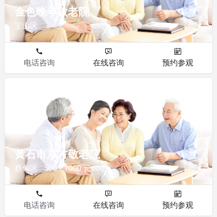
金色晚年敬老院
宝山区
电话咨询
在线咨询
预约参观
敬老院
黄石市东方敬老院
蔡甸区
500 - 1000 元
电话咨询
在线咨询
预约参观