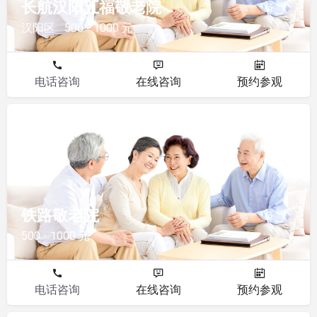
长航汉阳五福敬老院
汉阳区
500 - 1000 元
电话咨询
在线咨询
预约参观
敬老院
铁路敬老院
500 - 1000 元
电话咨询
在线咨询
预约参观