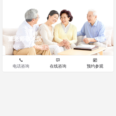
敬老院
董老师敬老院
江岸区
500 - 1000 元
电话咨询
在线咨询
预约参观