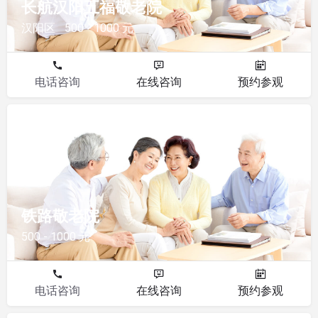
长航汉阳五福敬老院
汉阳区
500 - 1000 元
电话咨询
在线咨询
预约参观
敬老院
铁路敬老院
500 - 1000 元
电话咨询
在线咨询
预约参观