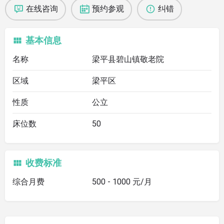
在线咨询
预约参观
纠错
基本信息
名称
梁平县碧山镇敬老院
区域
梁平区
性质
公立
床位数
50
收费标准
综合月费
500 - 1000 元/月