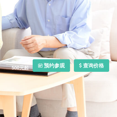
每月费用
预约参观
查询价格
500
元起
照片