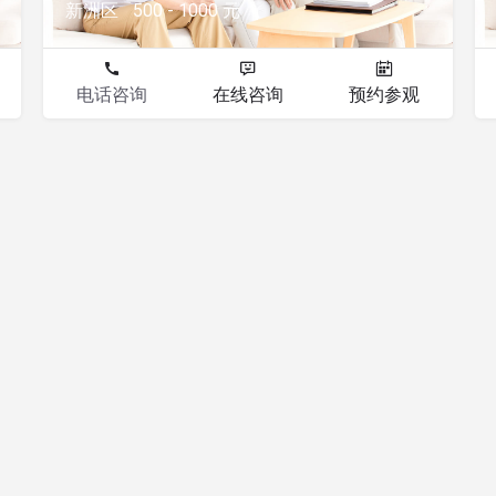
新洲区
500 - 1000 元
电话咨询
在线咨询
预约参观