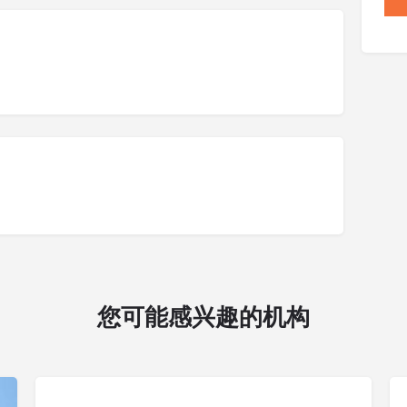
您可能感兴趣的机构