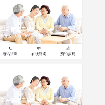
福利院
阳逻街第二福利院
新洲区
500 - 1000 元
电话咨询
在线咨询
预约参观
福利院
辛冲镇第二福利院