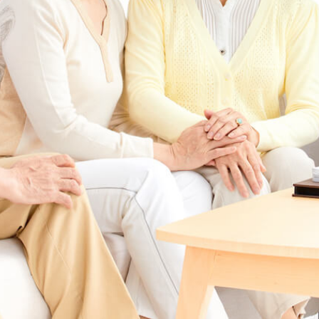
本信息
详细信息
地图
在线咨询
预约参观
纠错