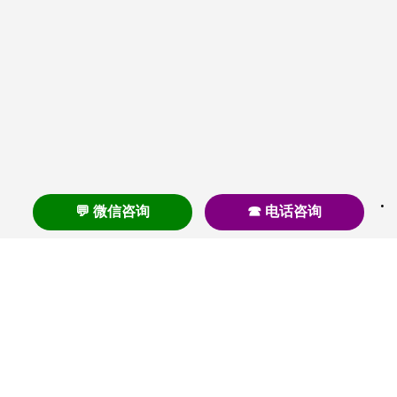
💬 微信咨询
☎ 电话咨询
养老
养老院
养老机构
养老公寓
养老社区
养老模式
护理
医养结合
失智
失能
居家养老
护理院
帕金森
旅居
浦东
认知症
椿萱茂
老年公寓
梧桐人家
泰康之家
澳朵花园
长护险
高端养老
高血压