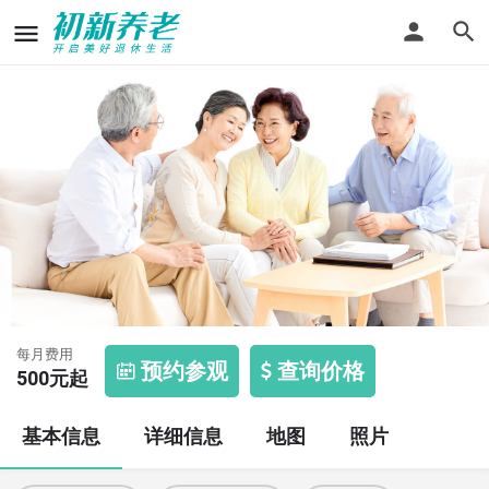
彰恩堂迦南敬老院
每月费用
预约参观
查询价格
500
元起
基本信息
详细信息
地图
照片