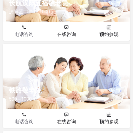
长航汉阳五福敬老院
汉阳区
500 - 1000 元
电话咨询
在线咨询
预约参观
敬老院
铁路敬老院
500 - 1000 元
电话咨询
在线咨询
预约参观