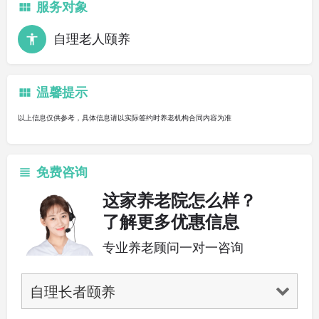
服务对象
自理老人颐养
温馨提示
以上信息仅供参考，具体信息请以实际签约时养老机构合同内容为准
免费咨询
这家养老院怎么样？
了解更多优惠信息
专业养老顾问一对一咨询