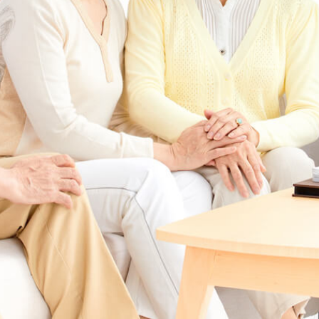
本信息
详细信息
地图
在线咨询
预约参观
纠错