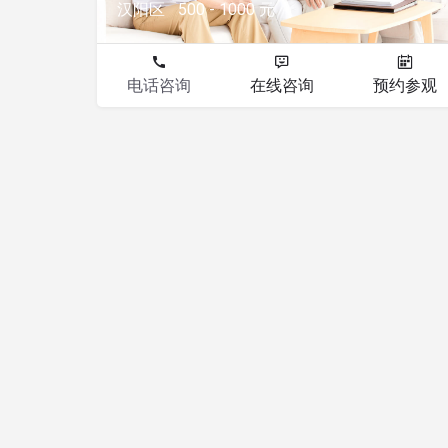
汉阳区
500 - 1000 元
电话咨询
在线咨询
预约参观