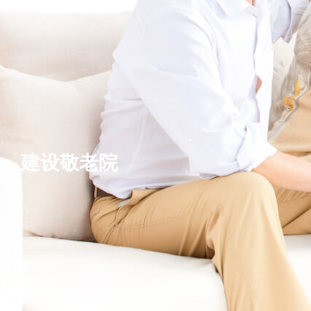
建设敬老院
基