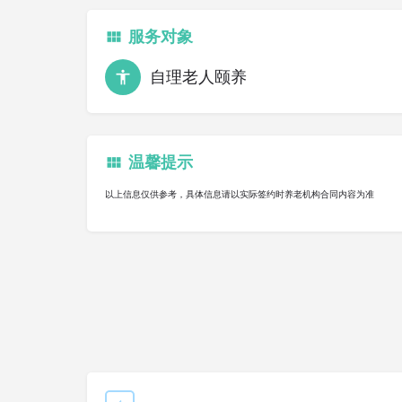
服务对象
自理老人颐养
温馨提示
以上信息仅供参考，具体信息请以实际签约时养老机构合同内容为准