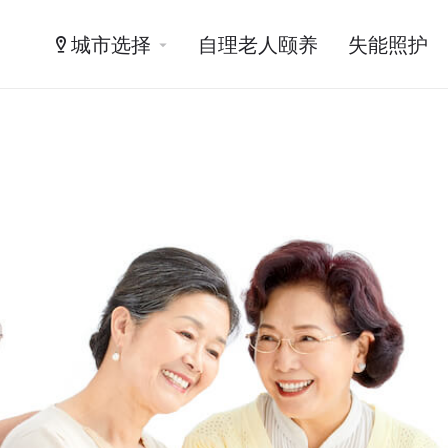
城市选择
自理老人颐养
失能照护