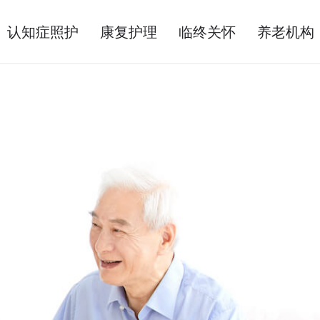
认知症照护
康复护理
临终关怀
养老机构