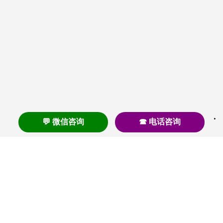
💬 微信咨询
☎ 电话咨询
养老
养老院
养老机构
养老公寓
养老社区
养老模式
护理
医养结合
失智
失能
居家养老
护理院
帕金森
旅居
浦东
认知症
椿萱茂
老年公寓
梧桐人家
泰康之家
澳朵花园
长护险
高端养老
高血压