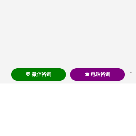
💬 微信咨询
☎ 电话咨询
养老
养老院
养老机构
养老公寓
养老社区
养老模式
护理
医养结合
失智
失能
居家养老
护理院
帕金森
旅居
浦东
认知症
椿萱茂
老年公寓
梧桐人家
泰康之家
澳朵花园
长护险
高端养老
高血压