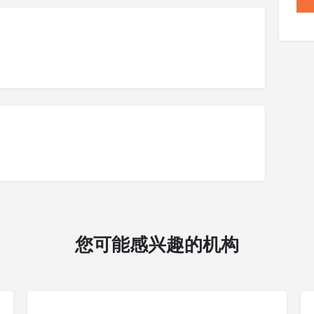
您可能感兴趣的机构