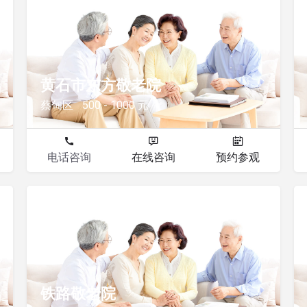
敬老院
黄石市东方敬老院
蔡甸区
500 - 1000 元
电话咨询
在线咨询
预约参观
敬老院
铁路敬老院