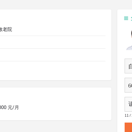
敬老院
1000 元/月
11 