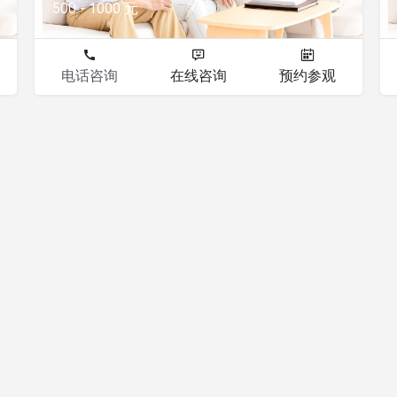
500 - 1000 元
电话咨询
在线咨询
预约参观