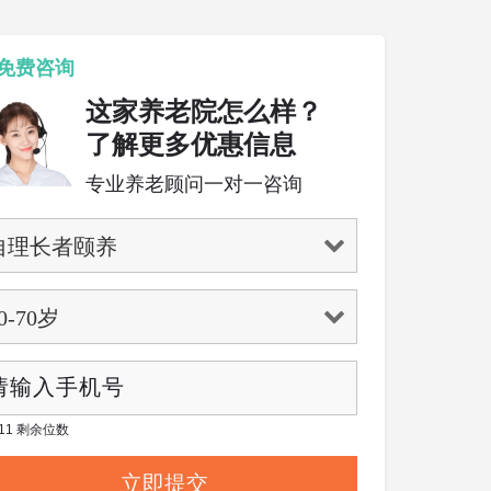
免费咨询
这家养老院怎么样？
了解更多优惠信息
专业养老顾问一对一咨询
/ 11 剩余位数