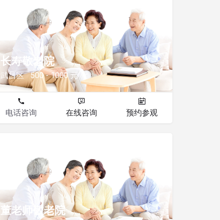
敬老院
长寿敬老院
武昌区
500 - 1000 元
电话咨询
在线咨询
预约参观
敬老院
董老师敬老院