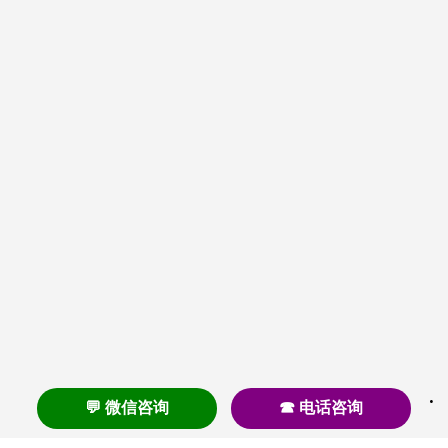
💬 微信咨询
☎ 电话咨询