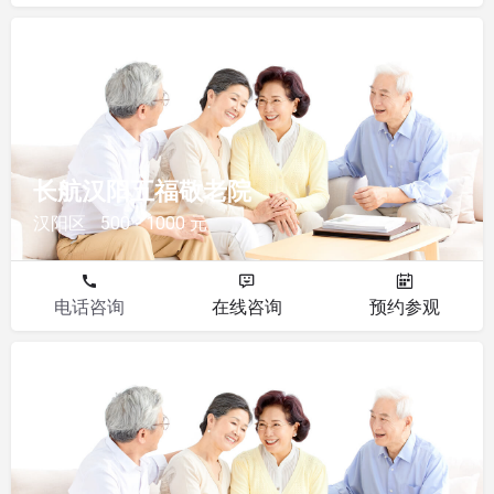
敬老院
长航汉阳五福敬老院
汉阳区
500 - 1000 元
电话咨询
在线咨询
预约参观
敬老院