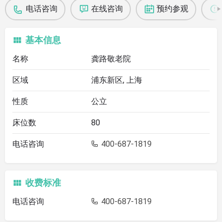
电话咨询
在线咨询
预约参观
基本信息
名称
龚路敬老院
区域
浦东新区, 上海
性质
公立
床位数
80
电话咨询
400-687-1819
收费标准
电话咨询
400-687-1819