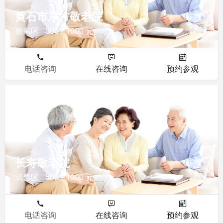
黄石市东方敬老院
蔡甸区
500 - 1000 元
电话咨询
在线咨询
预约参观
敬老院
长寿敬老院
武昌区
500 - 1000 元
电话咨询
在线咨询
预约参观